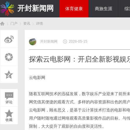
开封新闻网
体育健康
商旅生涯
综
门户
资讯
详情
生活百科
开封新闻网
2026-05-15
首
›
›
›
探索云电影网：开启全新影视娱
云电影网
随着互联网技术的迅猛发展，数字娱乐产业迎来了前所
网凭借其便捷的观看方式、多样的内容资源和出色的用
评论
页
云电影网，顾名思义，是基于云计算技术打造的电影和
用户随时随地通过网络观看高质量影视作品的目标。与
收藏
限制，大大提升了观影的自由度和灵活性。